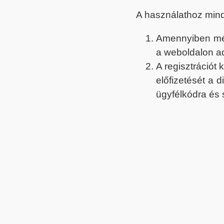
A használathoz min
Amennyiben még 
a weboldalon a
A regisztrációt
előfizetését a 
ügyfélkódra és