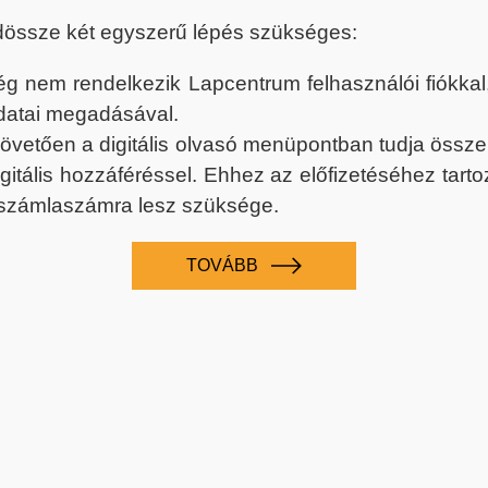
dössze két egyszerű lépés szükséges:
nem rendelkezik Lapcentrum felhasználói fiókkal, k
datai megadásával.
 követően a digitális olvasó menüpontban tudja össz
digitális hozzáféréssel. Ehhez az előfizetéséhez tar
 számlaszámra lesz szüksége.
TOVÁBB