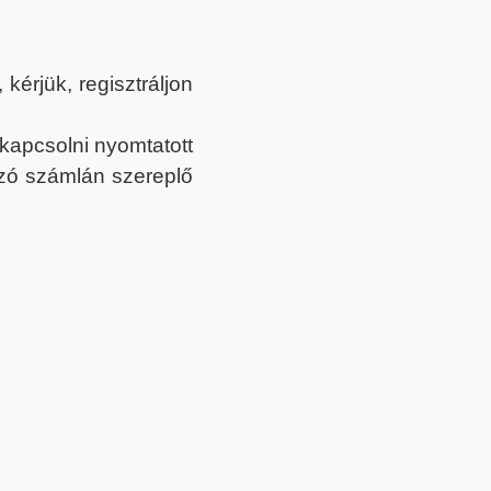
érjük, regisztráljon
ekapcsolni nyomtatott
tozó számlán szereplő