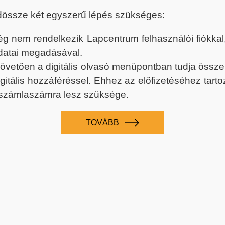
dössze két egyszerű lépés szükséges:
nem rendelkezik Lapcentrum felhasználói fiókkal, k
datai megadásával.
 követően a digitális olvasó menüpontban tudja össz
digitális hozzáféréssel. Ehhez az előfizetéséhez tar
 számlaszámra lesz szüksége.
TOVÁBB