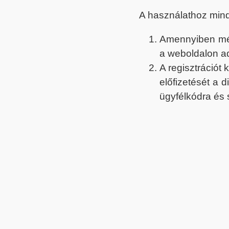
A használathoz min
Amennyiben még 
a weboldalon a
A regisztrációt
előfizetését a 
ügyfélkódra és