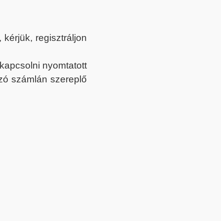
érjük, regisztráljon
ekapcsolni nyomtatott
tozó számlán szereplő