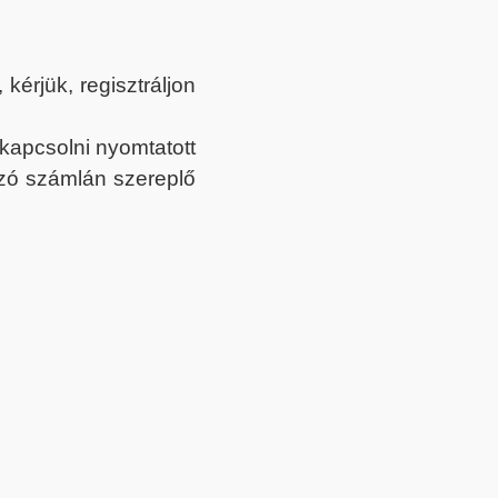
érjük, regisztráljon
ekapcsolni nyomtatott
tozó számlán szereplő