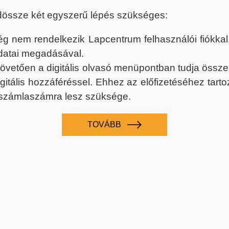
dössze két egyszerű lépés szükséges:
nem rendelkezik Lapcentrum felhasználói fiókkal, k
datai megadásával.
 követően a digitális olvasó menüpontban tudja össz
digitális hozzáféréssel. Ehhez az előfizetéséhez tar
 számlaszámra lesz szüksége.
TOVÁBB