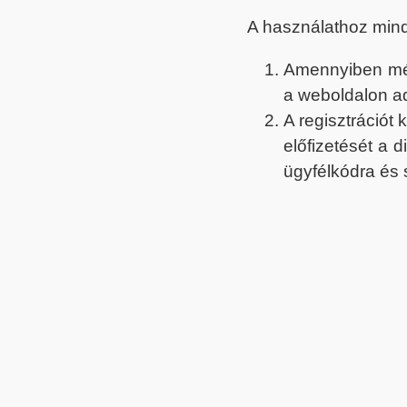
A használathoz min
Amennyiben még 
a weboldalon a
A regisztrációt
előfizetését a 
ügyfélkódra és