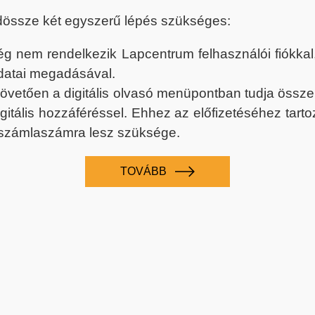
dössze két egyszerű lépés szükséges:
nem rendelkezik Lapcentrum felhasználói fiókkal, k
datai megadásával.
 követően a digitális olvasó menüpontban tudja össz
digitális hozzáféréssel. Ehhez az előfizetéséhez tar
 számlaszámra lesz szüksége.
TOVÁBB