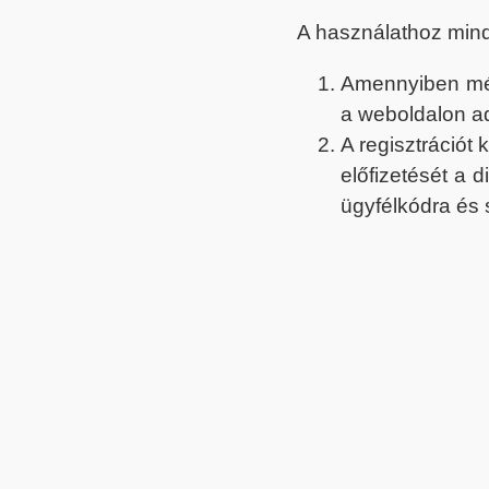
A használathoz min
Amennyiben még 
a weboldalon a
A regisztrációt
előfizetését a 
ügyfélkódra és