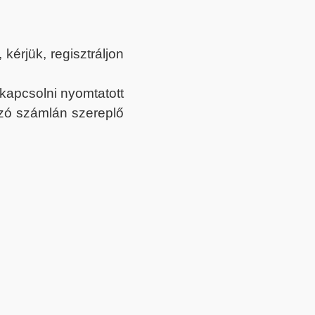
érjük, regisztráljon
ekapcsolni nyomtatott
tozó számlán szereplő