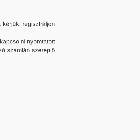
érjük, regisztráljon
ekapcsolni nyomtatott
tozó számlán szereplő