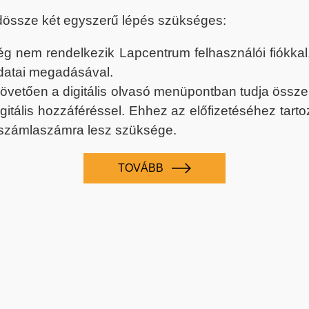
dössze két egyszerű lépés szükséges:
nem rendelkezik Lapcentrum felhasználói fiókkal, k
datai megadásával.
 követően a digitális olvasó menüpontban tudja össz
digitális hozzáféréssel. Ehhez az előfizetéséhez tar
 számlaszámra lesz szüksége.
TOVÁBB