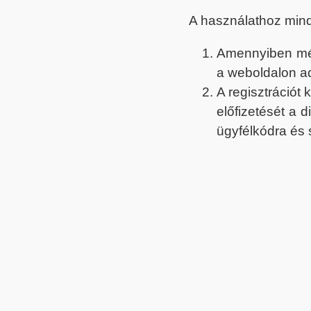
A használathoz min
Amennyiben még 
a weboldalon a
A regisztrációt
előfizetését a 
ügyfélkódra és