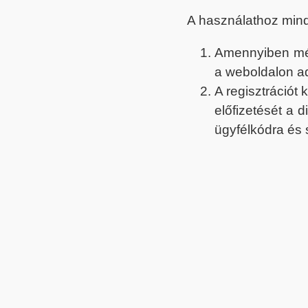
A használathoz min
Amennyiben még 
a weboldalon a
A regisztrációt
előfizetését a 
ügyfélkódra és