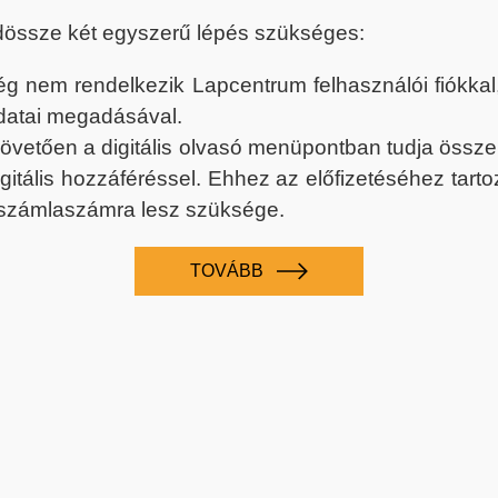
dössze két egyszerű lépés szükséges:
nem rendelkezik Lapcentrum felhasználói fiókkal, k
datai megadásával.
 követően a digitális olvasó menüpontban tudja össz
digitális hozzáféréssel. Ehhez az előfizetéséhez tar
 számlaszámra lesz szüksége.
TOVÁBB