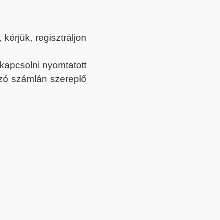
érjük, regisztráljon
ekapcsolni nyomtatott
tozó számlán szereplő