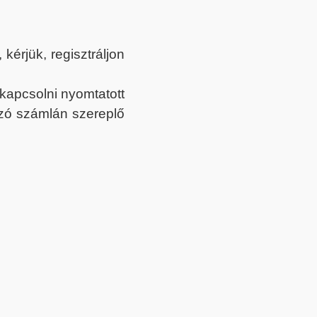
érjük, regisztráljon
ekapcsolni nyomtatott
tozó számlán szereplő