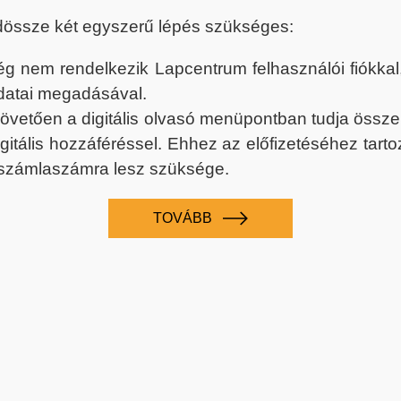
dössze két egyszerű lépés szükséges:
nem rendelkezik Lapcentrum felhasználói fiókkal, k
datai megadásával.
 követően a digitális olvasó menüpontban tudja össz
digitális hozzáféréssel. Ehhez az előfizetéséhez tar
 számlaszámra lesz szüksége.
TOVÁBB