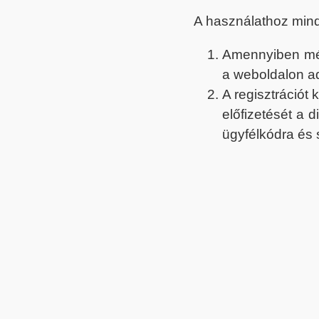
A használathoz min
Amennyiben még 
a weboldalon a
A regisztrációt
előfizetését a 
ügyfélkódra és