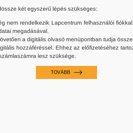
dössze két egyszerű lépés szükséges:
nem rendelkezik Lapcentrum felhasználói fiókkal, k
datai megadásával.
 követően a digitális olvasó menüpontban tudja össz
digitális hozzáféréssel. Ehhez az előfizetéséhez tar
 számlaszámra lesz szüksége.
TOVÁBB