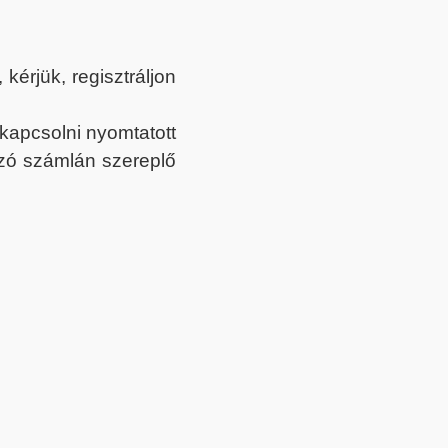
érjük, regisztráljon
ekapcsolni nyomtatott
tozó számlán szereplő