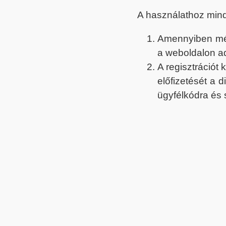
A használathoz min
Amennyiben még 
a weboldalon a
A regisztrációt
előfizetését a 
ügyfélkódra és