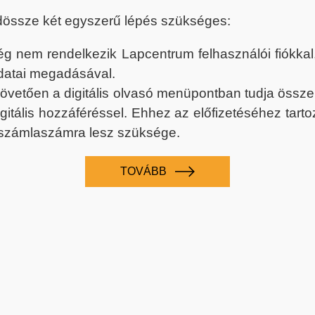
dössze két egyszerű lépés szükséges:
nem rendelkezik Lapcentrum felhasználói fiókkal, k
datai megadásával.
 követően a digitális olvasó menüpontban tudja össz
digitális hozzáféréssel. Ehhez az előfizetéséhez tar
 számlaszámra lesz szüksége.
TOVÁBB