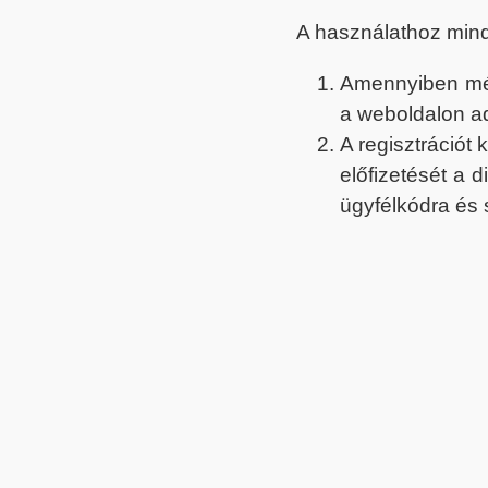
A használathoz min
Amennyiben még 
a weboldalon a
A regisztrációt
előfizetését a 
ügyfélkódra és