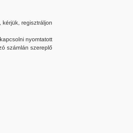
érjük, regisztráljon
ekapcsolni nyomtatott
tozó számlán szereplő