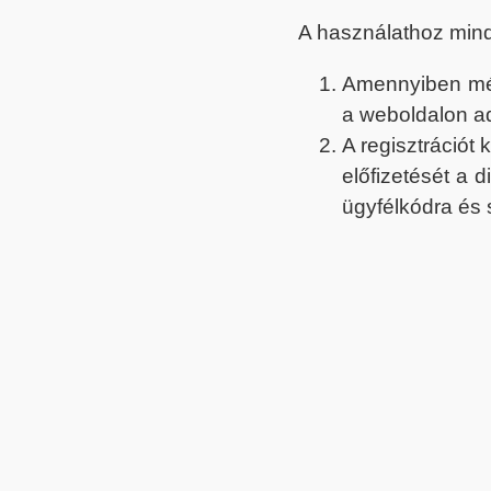
A használathoz min
Amennyiben még 
a weboldalon a
A regisztrációt
előfizetését a 
ügyfélkódra és