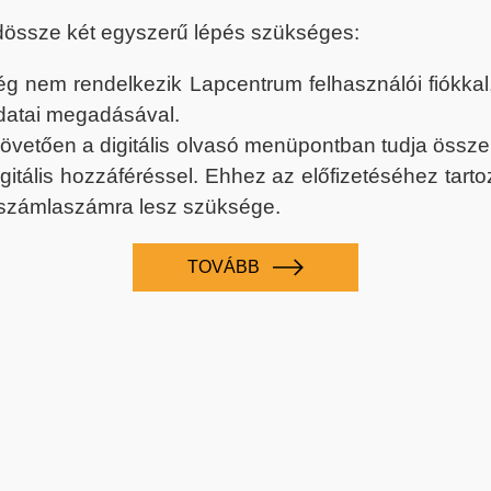
dössze két egyszerű lépés szükséges:
nem rendelkezik Lapcentrum felhasználói fiókkal, k
datai megadásával.
 követően a digitális olvasó menüpontban tudja össz
digitális hozzáféréssel. Ehhez az előfizetéséhez tar
 számlaszámra lesz szüksége.
TOVÁBB