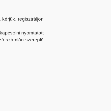
érjük, regisztráljon
ekapcsolni nyomtatott
tozó számlán szereplő